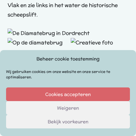
Vlak en zie links in het water de historische
scheepslift.
Beheer cookie toestemming
Wij gebruiken cookies om onze website en onze service te
optimaliseren.
Loop rechtdoor de Gravenstraat in en aan het
einde rechtsaf de Wijnstraat weer in. Na een
Cookies accepteren
paar 100 meter lopen zie je een bekend stukje
Weigeren
waar je eerder bent geweest tijdens de
Bekijk voorkeuren
wandeling. Je kruist hier de Visbrug en de
Vleeshouwersstraat. Blijf de Wijnstraat