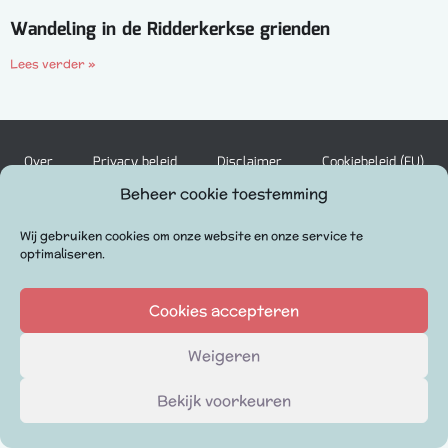
Wandeling in de Ridderkerkse grienden
Lees verder »
Over
Privacy beleid
Disclaimer
Cookiebeleid (EU)
Beheer cookie toestemming
Wij gebruiken cookies om onze website en onze service te
© 2023 When in Holland
optimaliseren.
P
I
Volg ons:
i
n
n
s
Cookies accepteren
t
t
e
a
Weigeren
r
g
e
r
Bekijk voorkeuren
s
a
t
m